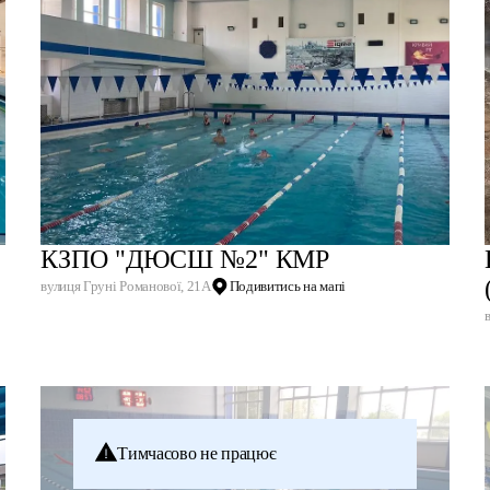
КЗПО "ДЮСШ №2" КМР
вулиця Груні Романової, 21А
Подивитись на мапі
Тимчасово не працює