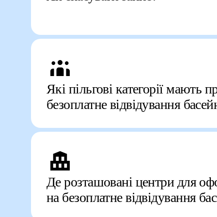
Які пільгові категорії мають п
безоплатне відвідування басей
Де розташовані центри для оф
на безоплатне відвідування ба