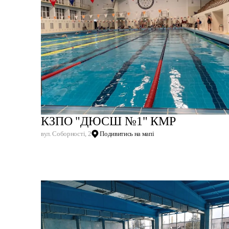
КЗПО "ДЮСШ №1" КМР
вул. Соборності, 2
Подивитись на мапі