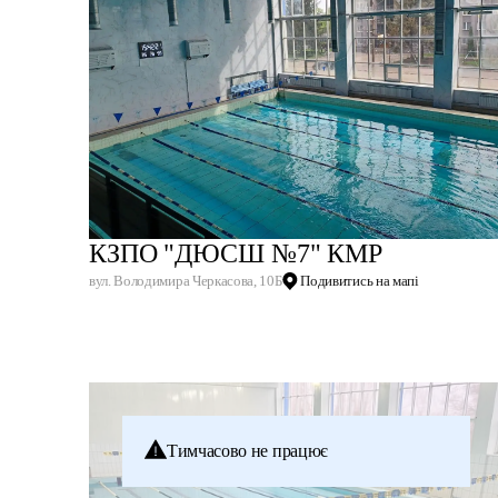
КЗПО "ДЮСШ №7" КМР
вул. Володимира Черкасова, 10Б
Подивитись на мапі
Тимчасово не працює