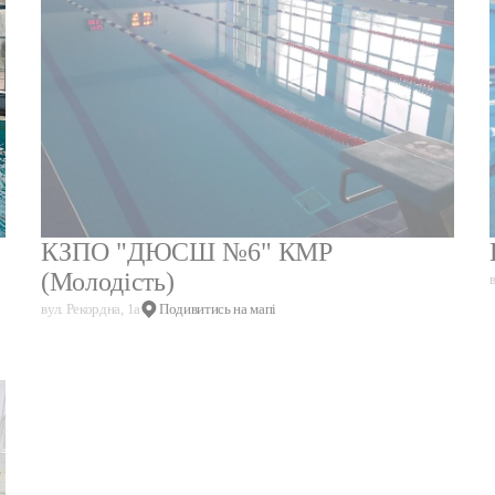
КЗПО "ДЮСШ №6" КМР
(Молодість)
вул. Рекордна, 1а
Подивитись на мапі