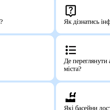
?
Як дізнатись ін
Де переглянути 
міста?
Які басейни дос