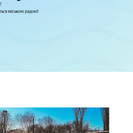
!
ться міською радою!