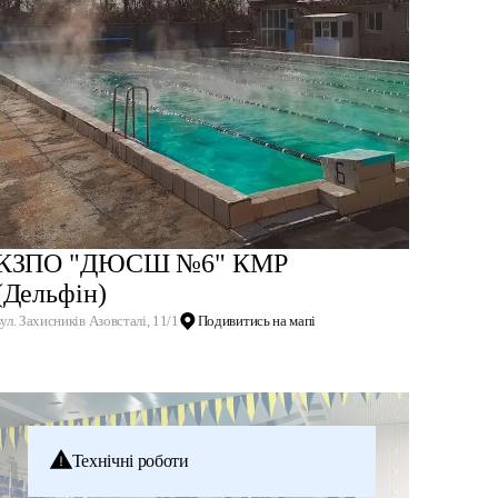
КЗПО "ДЮСШ №6" КМР
(Дельфін)
вул. Захисників Азовсталі, 11/1
Подивитись на мапі
Технічні роботи