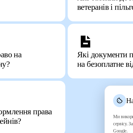
ветеранів і піль
раво на
Які документи п
ну?
на безоплатне в
Н
ормлення права
Ми викори
сейнів?
сервісу. 
Google.