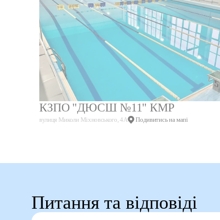
КЗПО "ДЮСШ №11" КМР
вулиця Миколи Міхновського, 4А
Подивитись на мапі
Питання та відповіді