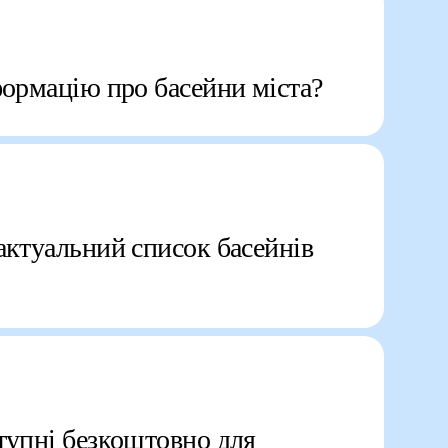
формацію про басейни міста?
актуальний список басейнів
тупні безкоштовно для