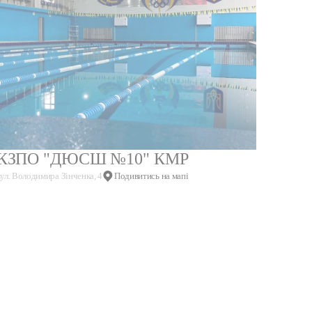
КЗПО "ДЮСШ №10" КМР
вул. Володимира Зінченка, 4
Подивитись на мапі